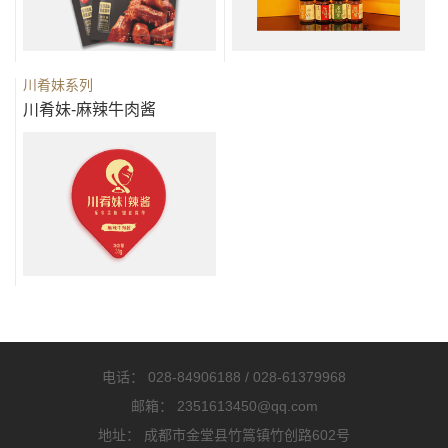
川肴妹系列
川肴妹-麻辣牛肉酱
电话：
028-84906188
/
028-61379968
邮箱：
2351613450@qq.com
地址：
成都市金堂县竹篙镇竹创路602号