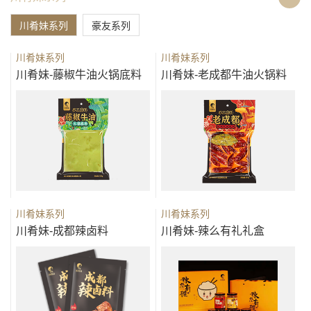
川肴妹系列
豪友系列
川肴妹系列
川肴妹系列
川肴妹-藤椒牛油火锅底料
川肴妹-老成都牛油火锅料
川肴妹系列
川肴妹系列
川肴妹-成都辣卤料
川肴妹-辣么有礼礼盒