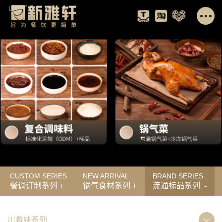
CUSTOM SERIES
NEW ARRIVAL
BRAND SERIES
餐调订制系列
锅气食材系列
流通标品系列
+
+
川肴妹系列