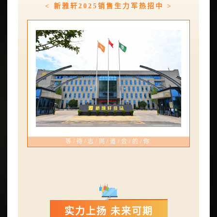
< 新雅轩2025销售生力军热招中 >
等/待/志/同/道/合/的/你
实力上扬 未来可期