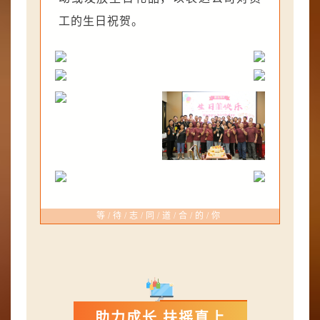
工的生日祝贺。
等/待/志/同/道/合/的/你
助力成长 扶摇直上