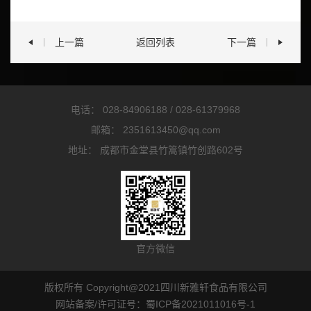
上一篇
返回列表
下一篇
电话：
028-84906188
/
028-61379968
邮箱：
2351613450@qq.com
地址：
成都市金堂县竹篙镇竹创路602号
官方微信
版权所有 Copyright@2021四川新雅轩食品有限公司
网站备案/许可证号：
蜀ICP备2021011016号-1