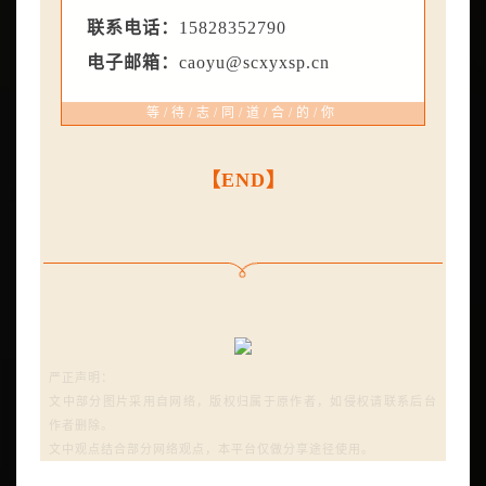
联系电话：
15828352790
电子邮箱：
caoyu@scxyxsp.cn
等/待/志/同/道/合/的/你
【END】
严正声明：
文中部分图片采用自网络，版权归属于原作者，如侵权请联系后台
作者删除。
文中观点结合部分网络观点，本平台仅做分享途径使用。