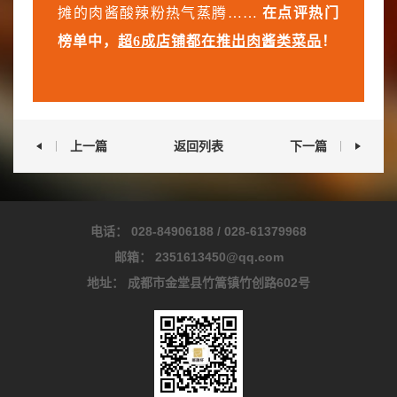
摊的肉酱酸辣粉热气蒸腾……
在点评热门
榜单中，
超6成
店铺都在推出肉酱类菜品
！
上一篇
返回列表
下一篇
电话：
028-84906188
/
028-61379968
邮箱：
2351613450@qq.com
地址：
成都市金堂县竹篙镇竹创路602号