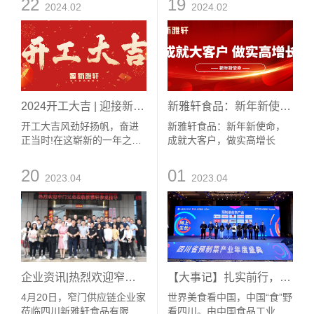
22
19
2024.02
2024.02
2024开工大吉 | 迎接新征程，开启新篇章
新雅轩食品：新年新使命，成就大客户，做实高增长
开工大吉风劲好扬帆，奋进
新雅轩食品：新年新使命，
正当时!在这崭新的一年之
成就大客户，做实高增长
际，我们要拿出勇气、拿出
干劲，继续奔跑、不懈奋
20
01
2023.04
2023.04
进，成就大客户，做实高增
长！
企业资讯|热烈欢迎窄门供应链企业家莅临新雅轩参观考察
【大事记】扎实前行，向上生长|新雅轩斩获2023第二届中国餐饮B2B产业大会“预制菜创新产品”奖
4月20日，窄门供应链企业家
世界美食看中国，中国“食”野
莅临四川新雅轩食品有限公
看四川。由中国食品工业协