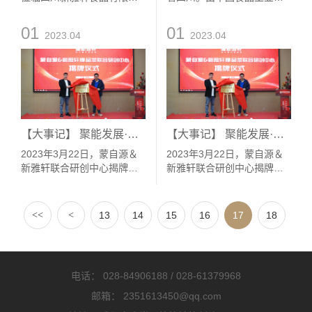
司参观交流，集团执行副总
会、四川省经济和信息化厅
裁郑天力、营销总监杨源城
指导，成都市食品工业协
01
01
2023.04
2023.04
等高层领导热情接待，双方
会、四川省食品饮料产业协
进行了真切友好的交流互
会、四川省预制菜产业联
动。
盟、红星新闻和第一餐饮资
讯联合主办的第二届中国餐
饮B2B产业大会于2023年2月
9日-10日在成都新希望皇冠
假日酒店圆满举行。01新春
【大事记】 聚能发展·携手共赢|“蒙自源＆新雅轩联合研创中心”揭牌成立！
【大事记】 聚能发展·携手共赢|“蒙自源＆新雅轩联合研创中心”揭牌成立！
伊始新雅轩新征程此次大会
以“与光同行·向上...
2023年3月22日，蒙自源＆
2023年3月22日，蒙自源＆
新雅轩联合研创中心揭牌仪
新雅轩联合研创中心揭牌仪
式在新雅轩集团圆满举行！
式在新雅轩集团圆满举行！
<<
<
13
14
15
16
17
18
19
电话：
028-84906188
/
028-61379968
邮箱：
2351613450@qq.com